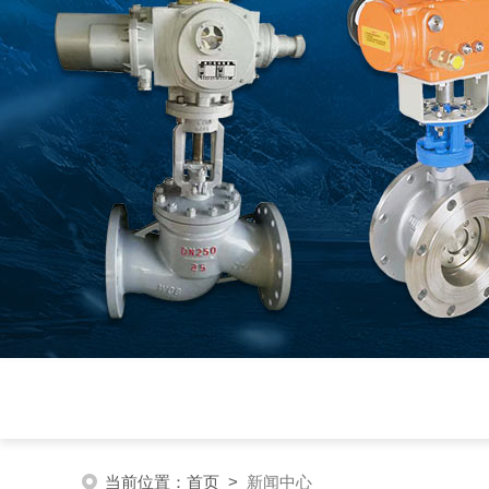
当前位置：
首页
>
新闻中心