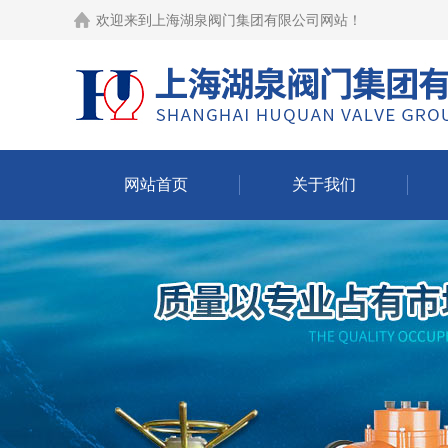
欢迎来到
上海湖泉阀门集团有限公司网站
！
网站首页
关于我们