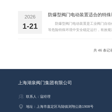
阻概率。1.直通式全通...
防爆型阀门电动装置适合的特殊
2026
防爆型阀门电动装置是工业阀门自动
1-21
等危险特殊环境中安全稳定运行，有效规
用于石油化工、煤矿、冶金、医药、新能
装置最主要的适配场景，...
共 46 条记
上海湖泉阀门集团有限公司
联系人：寇经理
地址：上海市嘉定区马陆镇浏翔公路1908号