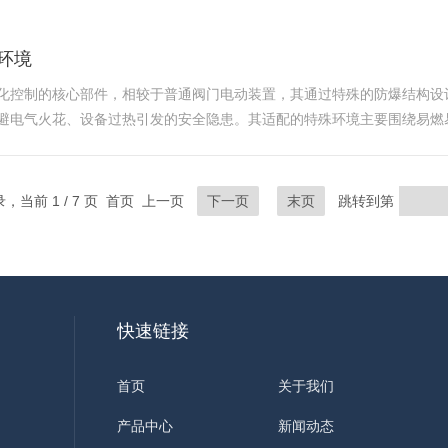
环境
化控制的核心部件，相较于普通阀门电动装置，其通过特殊的防爆结构设
避电气火花、设备过热引发的安全隐患。其适配的特殊环境主要围绕易燃
源等高危行业，具体适合的特殊环境及适配原理、应用场景如下。一、易
录，当前 1 / 7 页 首页 上一页
下一页
末页
跳转到第
快速链接
首页
关于我们
产品中心
新闻动态