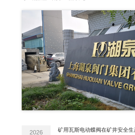
矿用瓦斯电动蝶阀在矿井安全生
2026