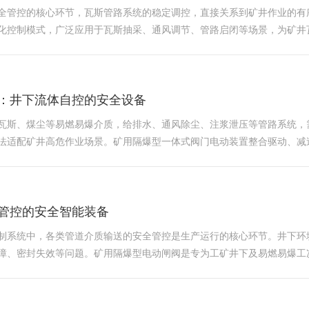
全管控的核心环节，瓦斯管路系统的稳定调控，直接关系到矿井作业的有
化控制模式，广泛应用于瓦斯抽采、通风调节、管路启闭等场景，为矿井
工况做了专项优化，贴合矿山安全生产的规范要求。矿用瓦斯电动蝶阀的
：井下流体自控的安全设备
瓦斯、煤尘等易燃易爆介质，给排水、通风除尘、注浆泄压等管路系统，
法适配矿井高危作业场景。矿用隔爆型一体式阀门电动装置整合驱动、减
化调控的专用设备。该装置的核心设计围绕矿用防爆安全标准打造，适配
管控的安全智能装备
制系统中，各类管道介质输送的安全管控是生产运行的核心环节。井下环
障、密封失效等问题。矿用隔爆型电动闸阀是专为工矿井下及易燃易爆工
合气等各类管道介质，是工矿流体输送系统安全运行的核心配套设备。相